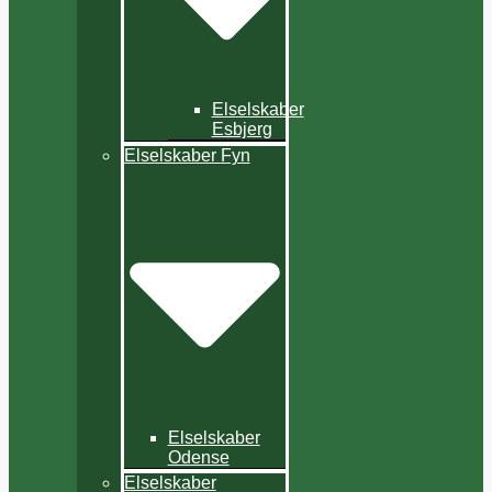
Elselskaber
Esbjerg
Elselskaber Fyn
Elselskaber
Odense
Elselskaber