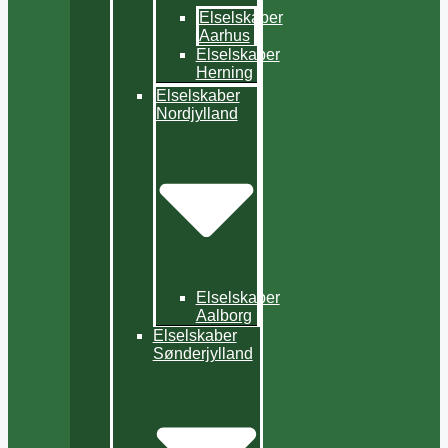
Elselskaber
Aarhus
Elselskaber
Herning
Elselskaber
Nordjylland
Elselskaber
Aalborg
Elselskaber
Sønderjylland