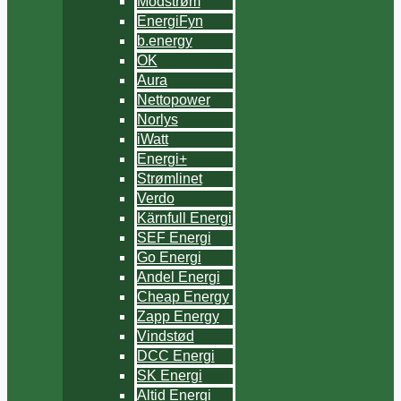
Modstrøm
EnergiFyn
b.energy
OK
Aura
Nettopower
Norlys
iWatt
Energi+
Strømlinet
Verdo
Kärnfull Energi
SEF Energi
Go Energi
Andel Energi
Cheap Energy
Zapp Energy
Vindstød
DCC Energi
SK Energi
Altid Energi