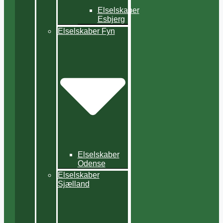
Elselskaber
Esbjerg
Elselskaber Fyn
Elselskaber
Odense
Elselskaber
Sjælland