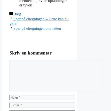
meddelt at private opladninger
er tyveri
Kategorier
Blog
Spar på elregningen – Dette kan du
gøre
Spar på elregningen om natten
Skriv en kommentar
Kommentar
Navn
E-
mail