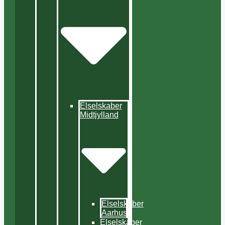
Elselskaber
Midtjylland
Elselskaber
Aarhus
Elselskaber