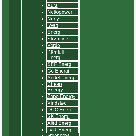
Aura
Nettopower
Norlys
iWatt
Energi+
Strømlinet
Verdo
Kärnfull
Energi
SEF Energi
Go Energi
Andel Energi
Cheap
Energy
Zapp Energy
Vindstød
DCC Energi
SK Energi
Altid Energi
Jysk Energi
Greenbow