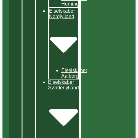
Herning
Elselskaber
Nordjylland
Elselskaber
Aalborg
Elselskaber
Sønderjylland