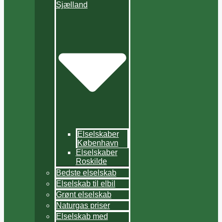
Sjælland
Elselskaber
København
Elselskaber
Roskilde
Bedste elselskab
Elselskab til elbil
Grønt elselskab
Naturgas priser
Elselskab med