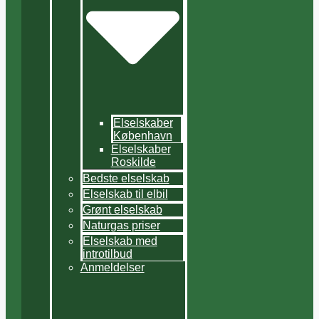
Elselskaber
København
Elselskaber
Roskilde
Bedste elselskab
Elselskab til elbil
Grønt elselskab
Naturgas priser
Elselskab med
introtilbud
Anmeldelser