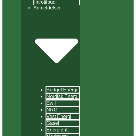
introtilbud
Anmeldelser
Budget Energi
Nordisk Energi
Ewii
NRGi
Vest Energi
Gasel
Energidrift