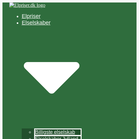
Hop
til
Elpriser
indhold
Elselskaber
Billigste elselskab
Elselskaber Jylland