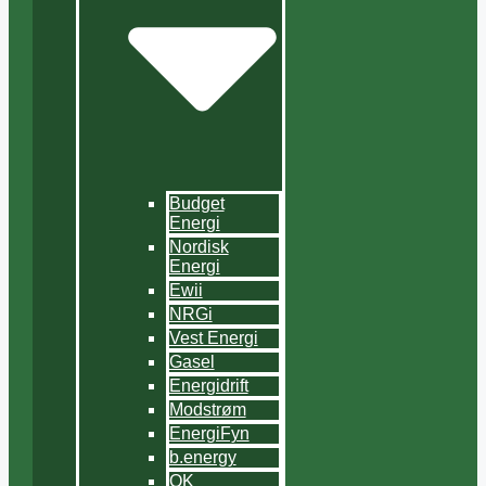
Budget
Energi
Nordisk
Energi
Ewii
NRGi
Vest Energi
Gasel
Energidrift
Modstrøm
EnergiFyn
b.energy
OK