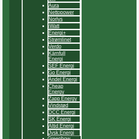
Aura
Nettopower
Norlys
iWatt
Energi+
Strømlinet
Verdo
Kärnfull
Energi
SEF Energi
Go Energi
Andel Energi
Cheap
Energy
Zapp Energy
Vindstød
DCC Energi
SK Energi
Altid Energi
Jysk Energi
Greenbow