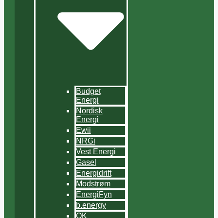
Budget
Energi
Nordisk
Energi
Ewii
NRGi
Vest Energi
Gasel
Energidrift
Modstrøm
EnergiFyn
b.energy
OK