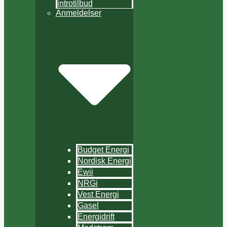
introtilbud
Anmeldelser
Budget Energi
Nordisk Energi
Ewii
NRGi
Vest Energi
Gasel
Energidrift