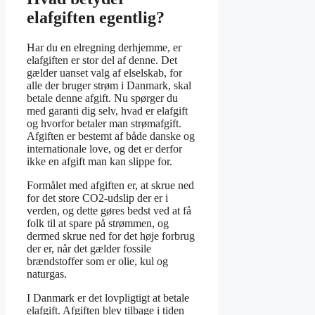
elafgiften egentlig?
Har du en elregning derhjemme, er
elafgiften er stor del af denne. Det
gælder uanset valg af elselskab, for
alle der bruger strøm i Danmark, skal
betale denne afgift. Nu spørger du
med garanti dig selv, hvad er elafgift
og hvorfor betaler man strømafgift.
Afgiften er bestemt af både danske og
internationale love, og det er derfor
ikke en afgift man kan slippe for.
Formålet med afgiften er, at skrue ned
for det store CO2-udslip der er i
verden, og dette gøres bedst ved at få
folk til at spare på strømmen, og
dermed skrue ned for det høje forbrug
der er, når det gælder fossile
brændstoffer som er olie, kul og
naturgas.
I Danmark er det lovpligtigt at betale
elafgift. Afgiften blev tilbage i tiden