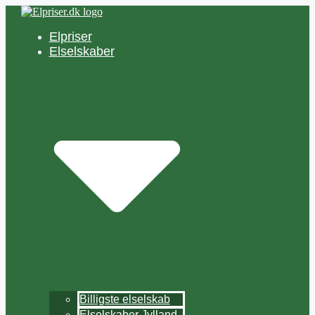
Hop
til
Elpriser
indhold
Elselskaber
Billigste elselskab
Elselskaber Jylland