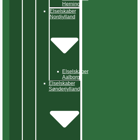
Herning
Elselskaber
Nordjylland
Elselskaber
Aalborg
Elselskaber
Sønderjylland