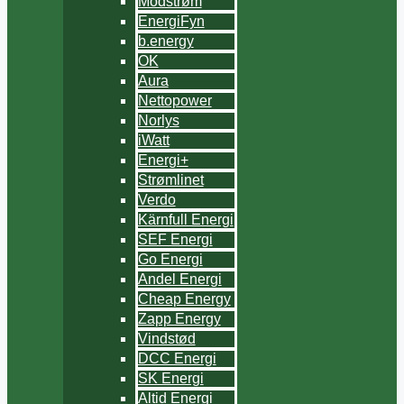
Modstrøm
EnergiFyn
b.energy
OK
Aura
Nettopower
Norlys
iWatt
Energi+
Strømlinet
Verdo
Kärnfull Energi
SEF Energi
Go Energi
Andel Energi
Cheap Energy
Zapp Energy
Vindstød
DCC Energi
SK Energi
Altid Energi