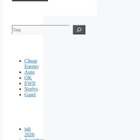
Søg
Cheap
Energy
Aura
OK
EWII
Norlys
Gasel
juli
2026