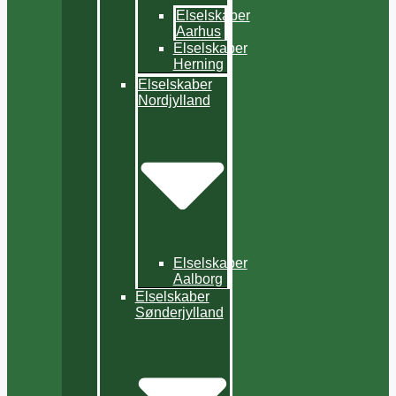
Elselskaber
Aarhus
Elselskaber
Herning
Elselskaber
Nordjylland
Elselskaber
Aalborg
Elselskaber
Sønderjylland