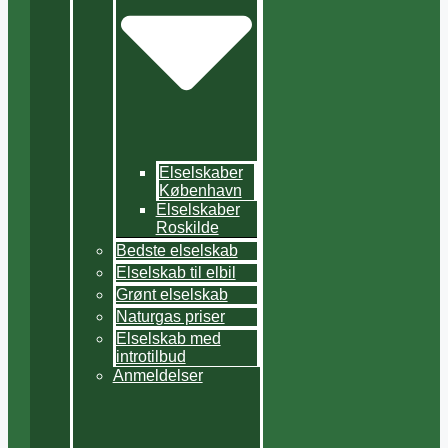
Elselskaber
København
Elselskaber
Roskilde
Bedste elselskab
Elselskab til elbil
Grønt elselskab
Naturgas priser
Elselskab med
introtilbud
Anmeldelser