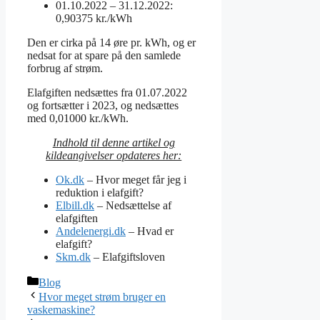
01.10.2022 – 31.12.2022:
0,90375 kr./kWh
Den er cirka på 14 øre pr. kWh, og er
nedsat for at spare på den samlede
forbrug af strøm.
Elafgiften nedsættes fra 01.07.2022
og fortsætter i 2023, og nedsættes
med 0,01000 kr./kWh.
Indhold til denne artikel og
kildeangivelser opdateres her:
Ok.dk
– Hvor meget får jeg i
reduktion i elafgift?
Elbill.dk
– Nedsættelse af
elafgiften
Andelenergi.dk
– Hvad er
elafgift?
Skm.dk
– Elafgiftsloven
Kategorier
Blog
Hvor meget strøm bruger en
vaskemaskine?