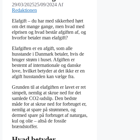
29/03/2025
25/09/2024
Af
Redaktionen
Elafgift – du har med sikkerhed hørt
om det mange gange, men hvad med
elprisen og hvad består afgiften af, og
hvorfor betaler man elafgift?
Elafgiften er en afgift, som alle
husstande i Danmark betaler, hvis de
bruger strøm i huset. Afgiften er
bestemt af internationale og danske
love, hvilket betyder at det ikke er en
afgift husstanden kan vælge fra.
Grunden til at elafgiften er lavet er ret
simpelt, nemlig at skrue ned for det
samlede CO2-udslip. Den bedste
måde for at skrue ned for forbruget er,
nemlig at spare på strømmen, og
dermed spare på forbruget af naturgas,
kul og olie – altså de fossile
brændstoffer.
Hvad betyder