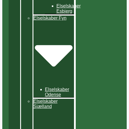
Elselskaber
Esbjerg
Elselskaber Fyn
Elselskaber
Odense
Elselskaber
Sjælland