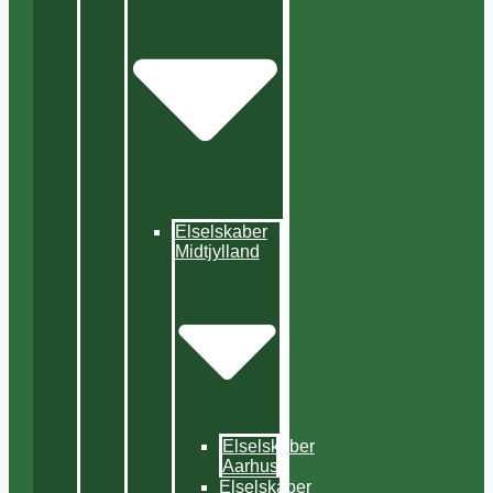
Elselskaber
Midtjylland
Elselskaber
Aarhus
Elselskaber