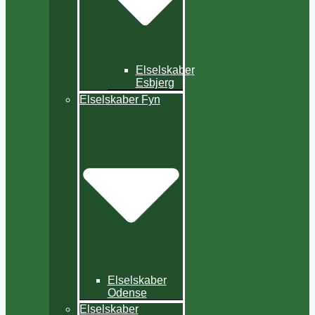
Elselskaber
Esbjerg
Elselskaber Fyn
Elselskaber
Odense
Elselskaber