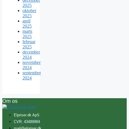
december
2025
oktober
2025
april
2025
marts
2025
februar
2025
december
2024
november
2024
september
2024
Om os
Elpriser.dk ApS
CVR: 43489984
mail@elpriser.dk