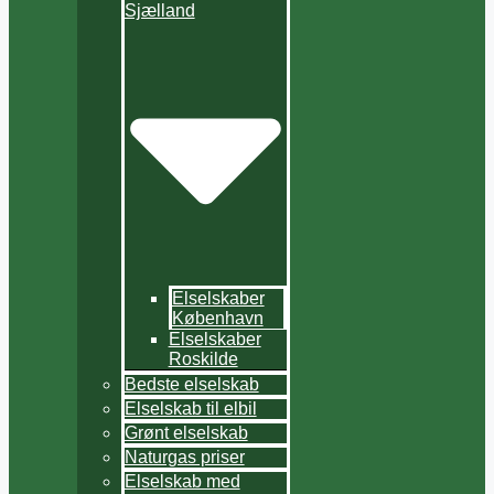
Sjælland
Elselskaber
København
Elselskaber
Roskilde
Bedste elselskab
Elselskab til elbil
Grønt elselskab
Naturgas priser
Elselskab med