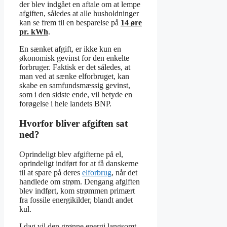
der blev indgået en aftale om at lempe
afgiften, således at alle husholdninger
kan se frem til en besparelse på
14 øre
pr. kWh
.
En sænket afgift, er ikke kun en
økonomisk gevinst for den enkelte
forbruger. Faktisk er det således, at
man ved at sænke elforbruget, kan
skabe en samfundsmæssig gevinst,
som i den sidste ende, vil betyde en
forøgelse i hele landets BNP.
Hvorfor bliver afgiften sat
ned?
Oprindeligt blev afgifterne på el,
oprindeligt indført for at få danskerne
til at spare på deres
elforbrug
, når det
handlede om strøm. Dengang afgiften
blev indført, kom strømmen primært
fra fossile energikilder, blandt andet
kul.
I dag vil den grønne energi langsomt