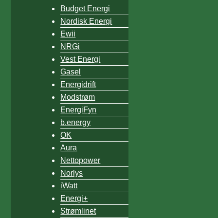
Budget Energi
Nordisk Energi
Ewii
NRGi
Vest Energi
Gasel
Energidrift
Modstrøm
EnergiFyn
b.energy
OK
Aura
Nettopower
Norlys
iWatt
Energi+
Strømlinet