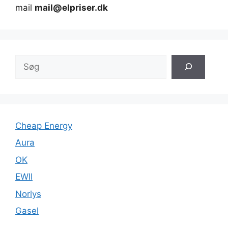
mail
mail@elpriser.dk
Søg
Cheap Energy
Aura
OK
EWII
Norlys
Gasel