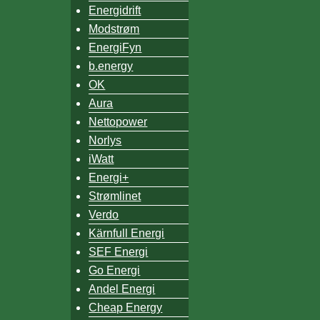
Energidrift
Modstrøm
EnergiFyn
b.energy
OK
Aura
Nettopower
Norlys
iWatt
Energi+
Strømlinet
Verdo
Kärnfull Energi
SEF Energi
Go Energi
Andel Energi
Cheap Energy