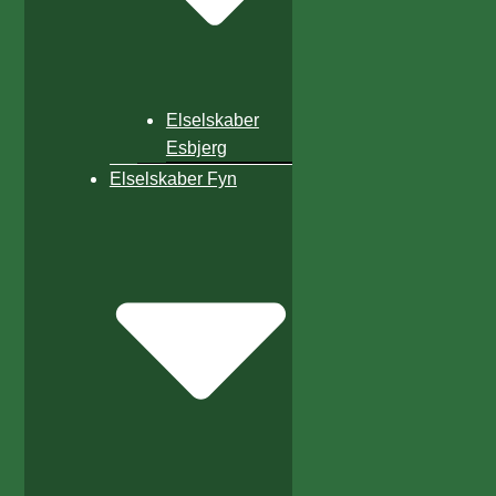
Elselskaber
Esbjerg
Elselskaber Fyn