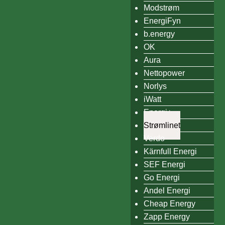
Modstrøm
EnergiFyn
b.energy
OK
Aura
Nettopower
Norlys
iWatt
Energi+
Strømlinet
Verdo
Kärnfull Energi
SEF Energi
Go Energi
Andel Energi
Cheap Energy
Zapp Energy