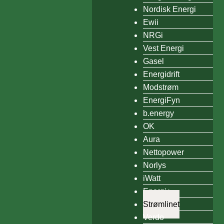
Nordisk Energi
Ewii
NRGi
Vest Energi
Gasel
Energidrift
Modstrøm
EnergiFyn
b.energy
OK
Aura
Nettopower
Norlys
iWatt
Energi+
Strømlinet
Verdo