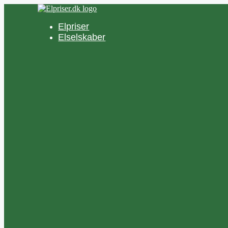
Hop
til
Elpriser
indhold
Elselskaber