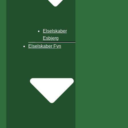
Elselskaber
Esbjerg
Elselskaber Fyn