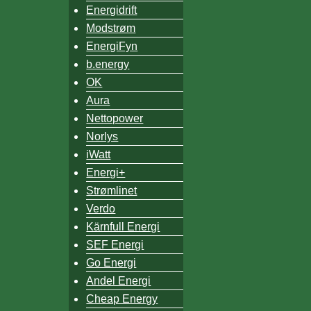
Energidrift
Modstrøm
EnergiFyn
b.energy
OK
Aura
Nettopower
Norlys
iWatt
Energi+
Strømlinet
Verdo
Kärnfull Energi
SEF Energi
Go Energi
Andel Energi
Cheap Energy