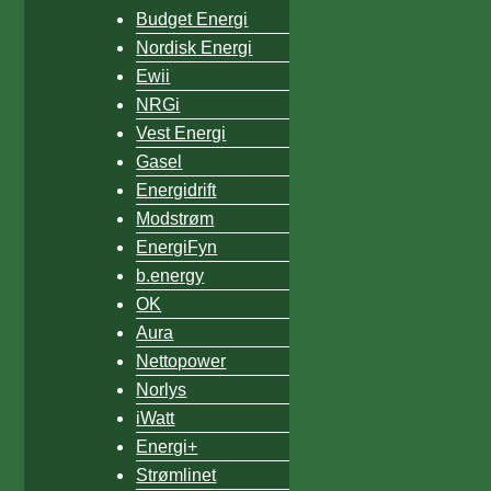
Budget Energi
Nordisk Energi
Ewii
NRGi
Vest Energi
Gasel
Energidrift
Modstrøm
EnergiFyn
b.energy
OK
Aura
Nettopower
Norlys
iWatt
Energi+
Strømlinet