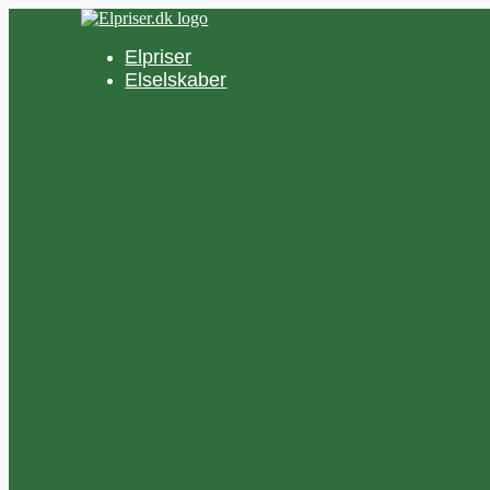
Hop
til
Elpriser
indhold
Elselskaber