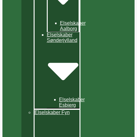
Elselskaber
Aalborg
Elselskaber
Sønderjylland
Elselskaber
Esbjerg
Elselskaber Fyn