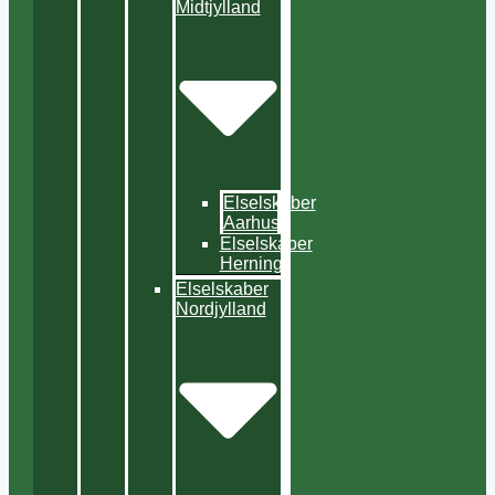
Midtjylland
Elselskaber
Aarhus
Elselskaber
Herning
Elselskaber
Nordjylland