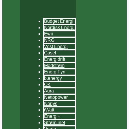
Budget Energi
Nordisk Energi
Ewii
NRGi
Vest Energi
Gasel
Energidrift
Modstrøm
EnergiFyn
b.energy
OK
Aura
Nettopower
Norlys
iWatt
Energi+
Strømlinet
Verdo