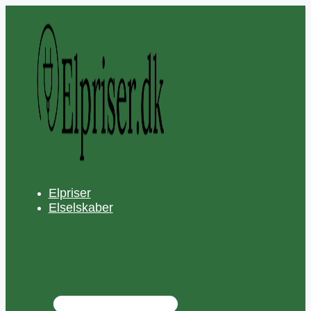
Hop
til
indhold
Elpriser
Elselskaber