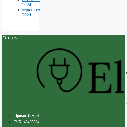
2024
september
2024
Om os
Elpriser.dk ApS
CVR: 43489984