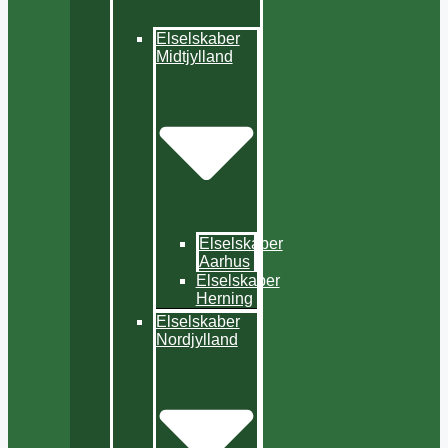
Elselskaber
Midtjylland
Elselskaber
Aarhus
Elselskaber
Herning
Elselskaber
Nordjylland