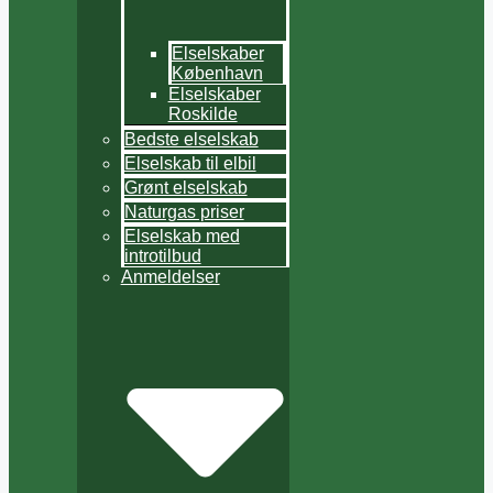
Elselskaber
København
Elselskaber
Roskilde
Bedste elselskab
Elselskab til elbil
Grønt elselskab
Naturgas priser
Elselskab med
introtilbud
Anmeldelser