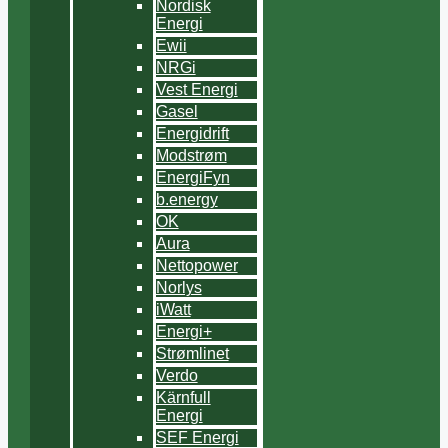
Nordisk
Energi
Ewii
NRGi
Vest Energi
Gasel
Energidrift
Modstrøm
EnergiFyn
b.energy
OK
Aura
Nettopower
Norlys
iWatt
Energi+
Strømlinet
Verdo
Kärnfull
Energi
SEF Energi