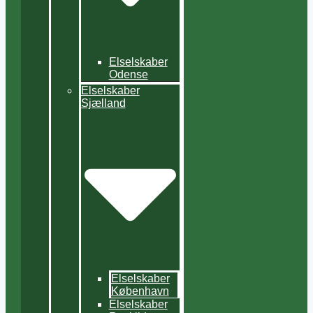
Elselskaber
Odense
Elselskaber
Sjælland
Elselskaber
København
Elselskaber