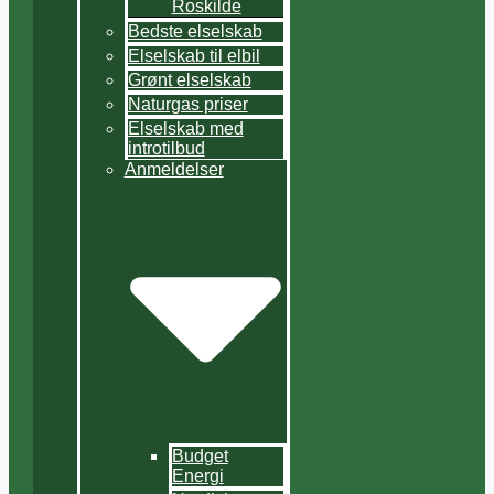
Roskilde
Bedste elselskab
Elselskab til elbil
Grønt elselskab
Naturgas priser
Elselskab med
introtilbud
Anmeldelser
Budget
Energi